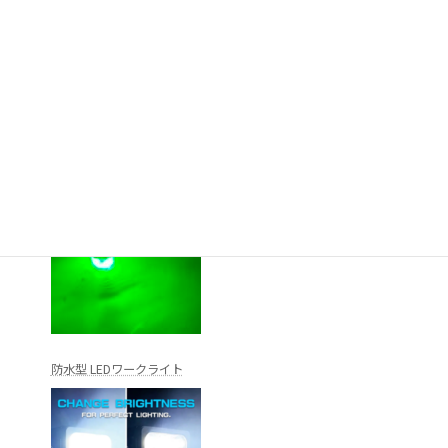
LED水中集魚灯
防水型 LEDワークライト