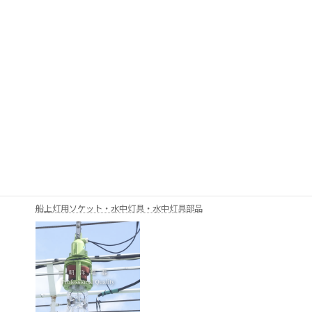
ハロゲン電球
メタハラ集魚灯用安定器
船上灯用ソケット・水中灯具・水中灯具部品