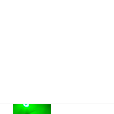
i
商品カテゴリー
d
LED投光灯・集魚灯
e
o
LED水中集魚灯