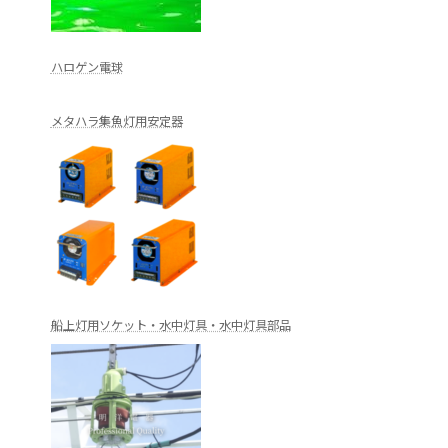
ハロゲン電球
メタハラ集魚灯用安定器
船上灯用ソケット・水中灯具・水中灯具部品