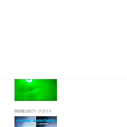
LED水中集魚灯
防水型 LEDワークライト