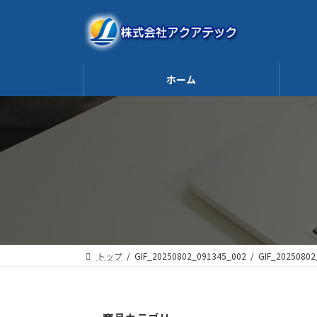
コ
ナ
ン
ビ
テ
ゲ
ン
ー
ツ
シ
へ
ョ
ホーム
ス
ン
キ
に
ッ
移
プ
動
トップ
GIF_20250802_091345_002
GIF_20250802