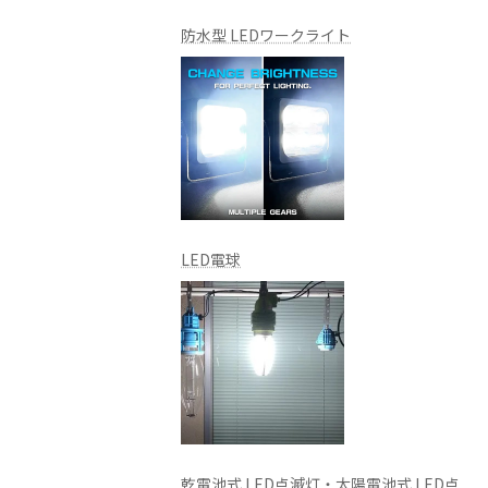
防水型 LEDワークライト
LED電球
乾電池式 LED点滅灯・太陽電池式 LED点