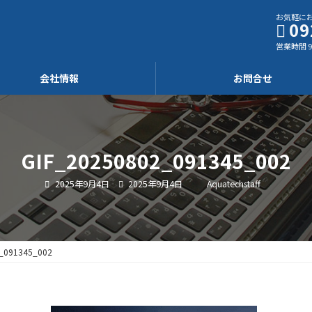
お気軽に
09
営業時間 9
会社情報
お問合せ
GIF_20250802_091345_002
最
2025年9月4日
2025年9月4日
Aquatechstaff
終
更
新
日
時
:
_091345_002