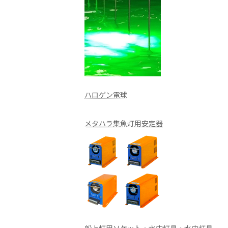
ハロゲン電球
メタハラ集魚灯用安定器
船上灯用ソケット・水中灯具・水中灯具